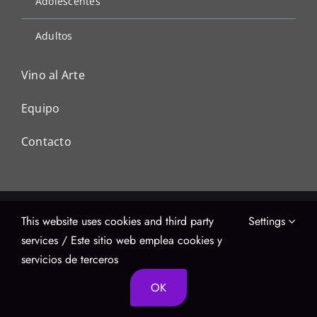
Adolescentes
Adultos
Vino al Arte
Equipo
Contacto
This website uses cookies and third party
Settings
(512) 415-9376
artestudio.taller@gmail.com
services / Este sitio web emplea cookies y
servicios de terceros
OK
© 2025 – Artestudio Austin