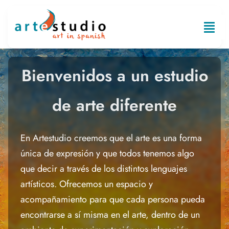
Skip
to
Tog
content
Navi
Bienvenidos
Bienvenidos a un estudio
Campamentos de Verano 2026
de arte diferente
Clases de arte para todos
En Artestudio creemos que el arte es una forma
única de expresión y que todos tenemos algo
Vino al Arte
que decir a través de los distintos lenguajes
artísticos. Ofrecemos un espacio y
Equipo
acompañamiento para que cada persona pueda
encontrarse a sí misma en el arte, dentro de un
Valoraciones